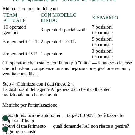
Ridimensionamento del team
TEAM
CON MODELLO
RISPARMIO
ATTUALE
IBRIDO
10 operatori
7 posizioni
3 operatori specializzati
generici
risparmiate
5 posizioni
6 operatori + 1 TL
2 operatori + 0 TL
risparmiate
3 posizioni
4 operatori + IVR
1 operatore
risparmiate
Gli operatori che restano non fanno più "tutto" — fanno solo le cose
che richiedono competenze umane: negoziazione, gestione reclami,
vendita consultiva.
Step 4: Ottimizza con i dati (mese 2+)
La dashboard dell'agente AI genera dati che il call center
tradizionale non ha mai avuto:
Metriche per l'ottimizzazione:
Tasso di risoluzione autonoma
— target: 80-90%. Se è basso, lo
script va affinato
Motivi di trasferimento
— quali domande l'AI non riesce a gestire?
Aggiungi risposte