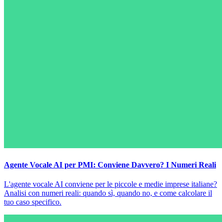
Agente Vocale AI per PMI: Conviene Davvero? I Numeri Reali
L'agente vocale AI conviene per le piccole e medie imprese italiane?
Analisi con numeri reali: quando sì, quando no, e come calcolare il
tuo caso specifico.