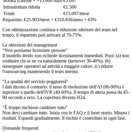
Bookli (canone + ~15.000 min)
€3.097
Infrastruttura ridotta
€1.500
Totale
€15.097/mese
Risparmio: €25.903/mese = €310.836/anno = 63%
Con ottimizzazione continua e riduzione ulteriore del team nel
tempo, il risparmio può arrivare al 70-75%.
Le obiezioni del management
"Non possiamo licenziare persone"
Il modello ibrido non richiede licenziamenti immediati. Puoi: (a) non
sostituire chi se ne va naturalmente (turnover 30-40%), (b)
riassegnare operatori ad attività a maggior valore, (c) ridurre
l'outsourcing mantenendo il team interno.
"La qualità del servizio peggiorerà"
I dati dicono il contrario: il tasso di risoluzione dell'AI (80-90%) è
superiore a quello dell'IVR (40-60%). Il tempo di attesa passa da 45-
90 secondi a zero. La copertura diventa H24.
"È troppo rischioso cambiare tutto"
Non devi cambiare tutto. Inizia con le FAQ e il fuori orario. Misura i
risultati. Espandi gradualmente. Il rischio è controllato in ogni fase.
Domande frequenti