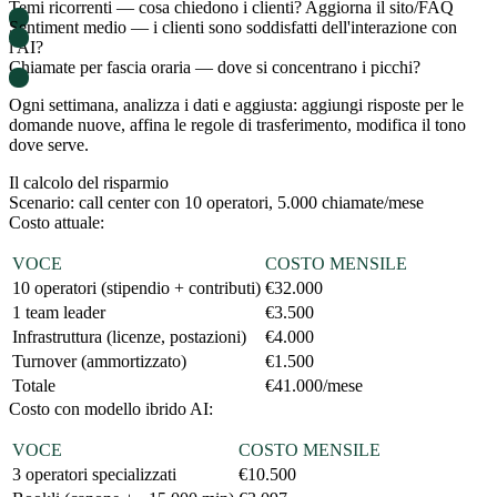
Temi ricorrenti
— cosa chiedono i clienti? Aggiorna il sito/FAQ
Sentiment medio
— i clienti sono soddisfatti dell'interazione con
l'AI?
Chiamate per fascia oraria
— dove si concentrano i picchi?
Ogni settimana, analizza i dati e aggiusta: aggiungi risposte per le
domande nuove, affina le regole di trasferimento, modifica il tono
dove serve.
Il calcolo del risparmio
Scenario: call center con 10 operatori, 5.000 chiamate/mese
Costo attuale:
VOCE
COSTO MENSILE
10 operatori (stipendio + contributi)
€32.000
1 team leader
€3.500
Infrastruttura (licenze, postazioni)
€4.000
Turnover (ammortizzato)
€1.500
Totale
€41.000/mese
Costo con modello ibrido AI:
VOCE
COSTO MENSILE
3 operatori specializzati
€10.500