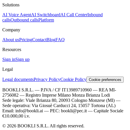
Solutions
AI Voice Agent
AI Switchboard
AI Call Center
Inbound
calls
Outbound calls
Platform
Company
About us
Pricing
Contact
Blog
FAQ
Resources
Sign in
Sign up
Legal
Legal documents
Privacy Policy
Cookie Policy
Cookie preferences
BOOKLI S.R.L. — P.IVA / CF IT13989710960 — REA MI-
2756082 — Registro Imprese Milano Monza Brianza Lodi
Sede legale: Viale Brianza 80, 20093 Cologno Monzese (MI) —
Sede operativa: Via Giosuè Carducci 24, 15057 Tortona (AL)
Email: info@bookli.ai — PEC: bookli@pec.it — Capitale Sociale
€10.000,00 i.v.
© 2026 BOOKLI S.R.L.
All rights reserved.