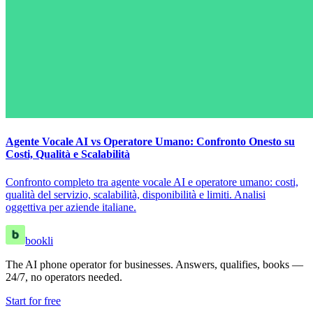
Agente Vocale AI vs Operatore Umano: Confronto Onesto su
Costi, Qualità e Scalabilità
Confronto completo tra agente vocale AI e operatore umano: costi,
qualità del servizio, scalabilità, disponibilità e limiti. Analisi
oggettiva per aziende italiane.
bookli
The AI phone operator for businesses. Answers, qualifies, books —
24/7, no operators needed.
Start for free