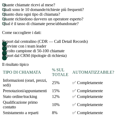
Quante chiamate ricevi al mese?
Quali sono le 10 domande/richieste più frequenti?
Quanto dura ogni tipo di chiamata?
Quante richiedono davvero un operatore esperto?
Qual è il tasso di chiamate perse/abbandonate?
Come raccogliere i dati:
Report dal centralino (CDR — Call Detail Records)
Interviste con i team leader
Ascolto campione di 50-100 chiamate
Report dal CRM (tipologie di richiesta)
Il risultato tipico
% SUL
TIPO DI CHIAMATA
AUTOMATIZZABILE?
TOTALE
Informazioni (orari, prezzi,
25%
✅ Completamente
sedi)
Prenotazioni/appuntamenti
15%
✅ Completamente
Stato ordine/tracking
12%
✅ Completamente
Qualificazione primo
10%
✅ Completamente
contatto
Smistamento a reparti
8%
✅ Completamente