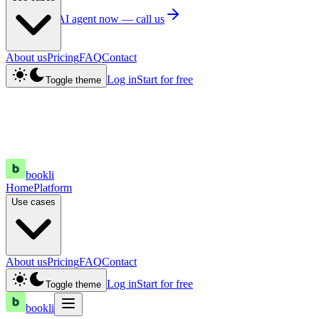
Try the AI agent now —
call us
About us
Pricing
FAQ
Contact
Log in
Start for free
Toggle theme
bookli
Home
Platform
Use cases
About us
Pricing
FAQ
Contact
Log in
Start for free
Toggle theme
bookli