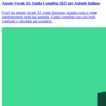
Agente Vocale AI: Guida Completa 2025 per Aziende Italiane
Cos'è un agente vocale AI, come funziona, quanto costa e come
implementarlo nella tua azienda. Guida completa con casi reali,
confronti e checklist per scegliere.