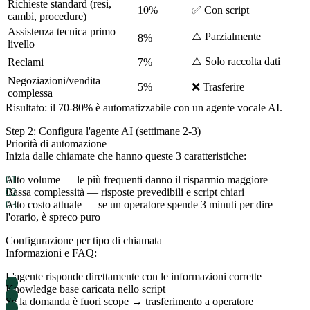
Richieste standard (resi,
10%
✅ Con script
cambi, procedure)
Assistenza tecnica primo
⚠️ Parzialmente
8%
livello
⚠️ Solo raccolta dati
Reclami
7%
Negoziazioni/vendita
5%
❌ Trasferire
complessa
Risultato:
il 70-80% è automatizzabile con un agente vocale AI.
Step 2: Configura l'agente AI (settimane 2-3)
Priorità di automazione
Inizia dalle chiamate che hanno queste 3 caratteristiche:
Alto volume
— le più frequenti danno il risparmio maggiore
Bassa complessità
— risposte prevedibili e script chiari
Alto costo attuale
— se un operatore spende 3 minuti per dire
l'orario, è spreco puro
Configurazione per tipo di chiamata
Informazioni e FAQ:
L'agente risponde direttamente con le informazioni corrette
Knowledge base caricata nello script
Se la domanda è fuori scope → trasferimento a operatore