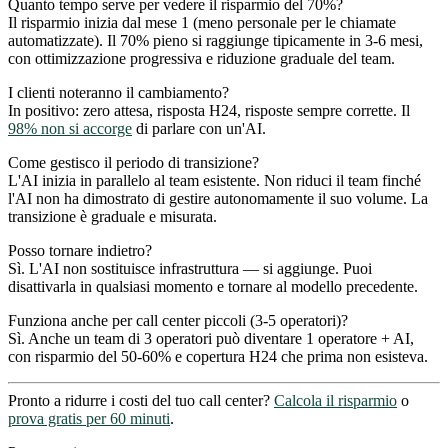
Quanto tempo serve per vedere il risparmio del 70%?
Il risparmio inizia dal mese 1 (meno personale per le chiamate
automatizzate). Il 70% pieno si raggiunge tipicamente in 3-6 mesi,
con ottimizzazione progressiva e riduzione graduale del team.
I clienti noteranno il cambiamento?
In positivo: zero attesa, risposta H24, risposte sempre corrette. Il
98% non si accorge
di parlare con un'AI.
Come gestisco il periodo di transizione?
L'AI inizia in parallelo al team esistente. Non riduci il team finché
l'AI non ha dimostrato di gestire autonomamente il suo volume. La
transizione è graduale e misurata.
Posso tornare indietro?
Sì. L'AI non sostituisce infrastruttura — si aggiunge. Puoi
disattivarla in qualsiasi momento e tornare al modello precedente.
Funziona anche per call center piccoli (3-5 operatori)?
Sì. Anche un team di 3 operatori può diventare 1 operatore + AI,
con risparmio del 50-60% e copertura H24 che prima non esisteva.
Pronto a ridurre i costi del tuo call center?
Calcola il risparmio
o
prova gratis per 60 minuti
.